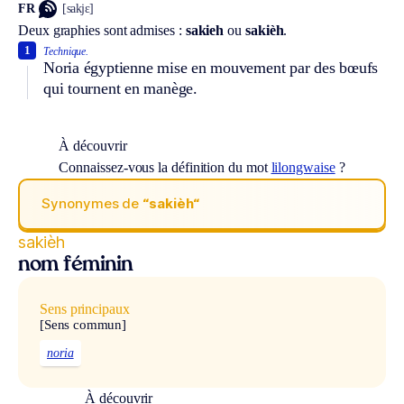
FR
[sakjɛ]
Deux graphies sont admises :
sakieh
ou
sakièh
.
1
Technique.
Noria égyptienne mise en mouvement par des bœufs
qui tournent en manège.
À découvrir
Connaissez-vous la définition du mot
lilongwaise
?
Synonymes de
“sakièh“
sakièh
nom féminin
Sens principaux
[Sens commun]
noria
À découvrir