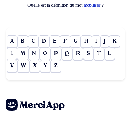
Quelle est la définition du mot
mobiliser
?
A
B
C
D
E
F
G
H
I
J
K
L
M
N
O
P
Q
R
S
T
U
V
W
X
Y
Z