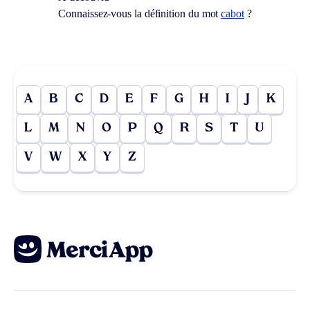
Connaissez-vous la définition du mot
cabot
?
A
B
C
D
E
F
G
H
I
J
K
L
M
N
O
P
Q
R
S
T
U
V
W
X
Y
Z