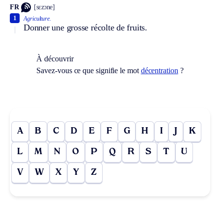
FR
[sɛzɔne]
1
Agriculture.
Donner une grosse récolte de fruits.
À découvrir
Savez-vous ce que signifie le mot
décentration
?
A
B
C
D
E
F
G
H
I
J
K
L
M
N
O
P
Q
R
S
T
U
V
W
X
Y
Z