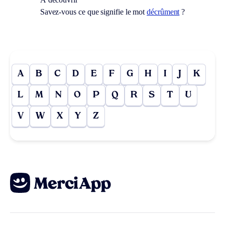
Savez-vous ce que signifie le mot
décrûment
?
A
B
C
D
E
F
G
H
I
J
K
L
M
N
O
P
Q
R
S
T
U
V
W
X
Y
Z