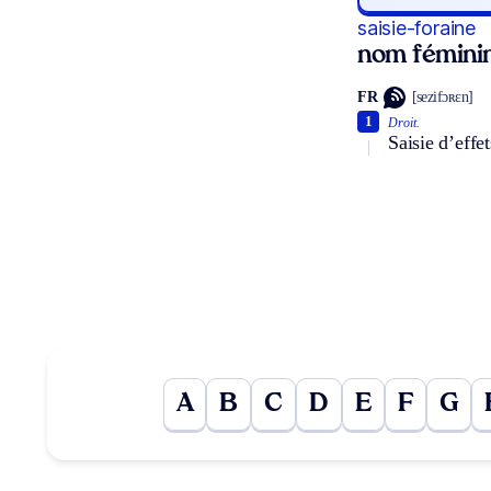
saisie-foraine
nom fémini
FR
[sezifɔʀɛn]
1
Droit.
Saisie d’effe
A
B
C
D
E
F
G