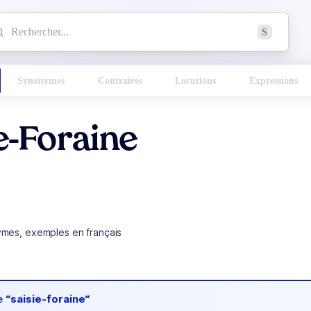
mmencez à chercher un mot dans le dictionnaire :
S
esults found.
Synonymes
Contraires
Locutions
Expressions
e-Foraine
ymes, exemples en français
de
“saisie-foraine“