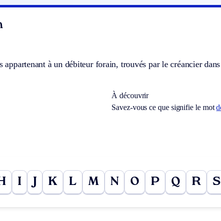
n
ts appartenant à un débiteur forain, trouvés par le créancier da
À découvrir
Savez-vous ce que signifie le mot
d
H
I
J
K
L
M
N
O
P
Q
R
S