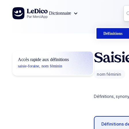
Aller au contenu
Co
Dictionnaire
0
r
Définitions
Saisi
Accès rapide aux définitions
saisie-foraine, nom féminin
nom féminin
Définitions, synon
Définitions 