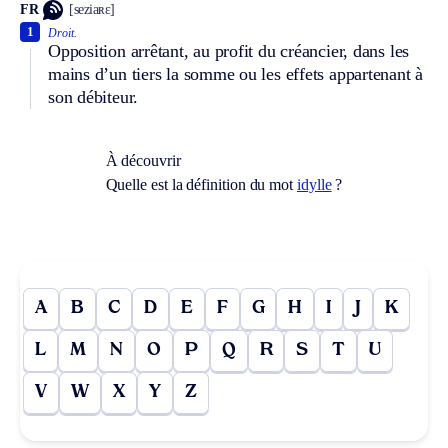
FR
[seziaʀɛ]
1
Droit.
Opposition arrêtant, au profit du créancier, dans les
mains d’un tiers la somme ou les effets appartenant à
son débiteur.
À découvrir
Quelle est la définition du mot
idylle
?
A
B
C
D
E
F
G
H
I
J
K
L
M
N
O
P
Q
R
S
T
U
V
W
X
Y
Z