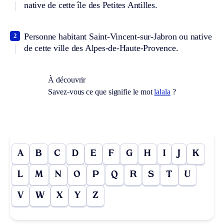
native de cette île des Petites Antilles.
Personne habitant Saint-Vincent-sur-Jabron ou native
2
de cette ville des Alpes-de-Haute-Provence.
À découvrir
Savez-vous ce que signifie le mot
lalala
?
A
B
C
D
E
F
G
H
I
J
K
L
M
N
O
P
Q
R
S
T
U
V
W
X
Y
Z