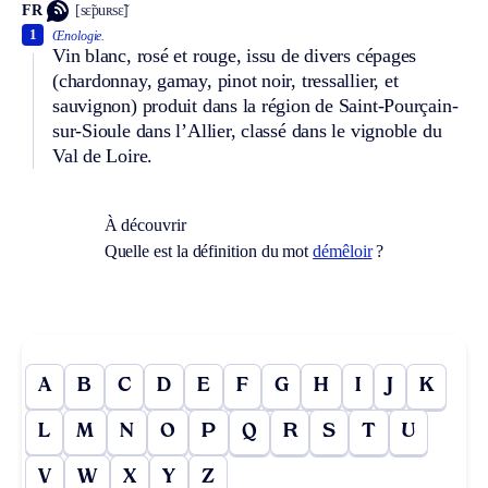
FR
[sɛ̃puʀsɛ̃]
1
Œnologie.
Vin blanc, rosé et rouge, issu de divers cépages
(chardonnay, gamay, pinot noir, tressallier, et
sauvignon) produit dans la région de Saint-Pourçain-
sur-Sioule dans l’Allier, classé dans le vignoble du
Val de Loire.
À découvrir
Quelle est la définition du mot
démêloir
?
A
B
C
D
E
F
G
H
I
J
K
L
M
N
O
P
Q
R
S
T
U
V
W
X
Y
Z