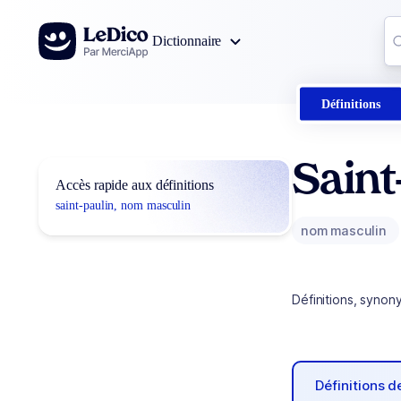
Aller au contenu
Co
Dictionnaire
0
r
Définitions
Saint
Accès rapide aux définitions
saint-paulin, nom masculin
nom masculin
Définitions, synon
Définitions 