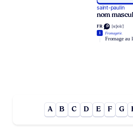
saint-paulin
nom mascul
FR
[sɛ̃polɛ̃]
1
Fromagerie.
Fromage au la
A
B
C
D
E
F
G