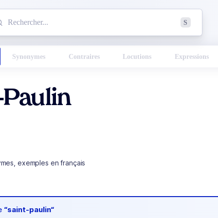
mmencez à chercher un mot dans le dictionnaire :
S
esults found.
Synonymes
Contraires
Locutions
Expressions
-Paulin
ymes, exemples en français
de
“saint-paulin“