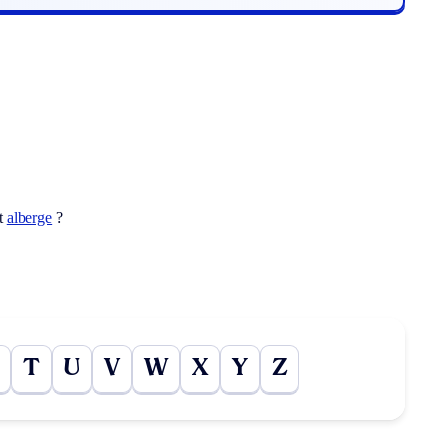
ot
alberge
?
T
U
V
W
X
Y
Z