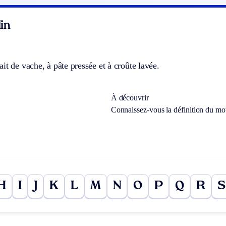
in
it de vache, à pâte pressée et à croûte lavée.
À découvrir
Connaissez-vous la définition du m
H
I
J
K
L
M
N
O
P
Q
R
S