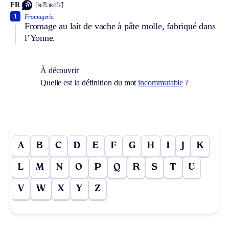
FR
[sɛ̃flɔʀɑ̃tɛ̃]
1
Fromagerie.
Fromage au lait de vache à pâte molle, fabriqué dans
l’Yonne.
À découvrir
Quelle est la définition du mot
incommutable
?
A
B
C
D
E
F
G
H
I
J
K
L
M
N
O
P
Q
R
S
T
U
V
W
X
Y
Z