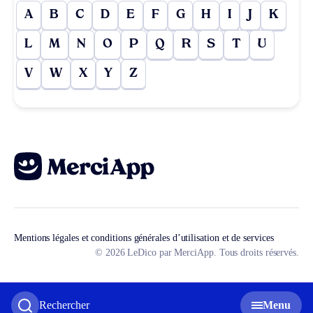
A
B
C
D
E
F
G
H
I
J
K
L
M
N
O
P
Q
R
S
T
U
V
W
X
Y
Z
Mentions légales et conditions générales d’utilisation et de services
© 2026 LeDico par MerciApp. Tous droits réservés.
Rechercher
Menu