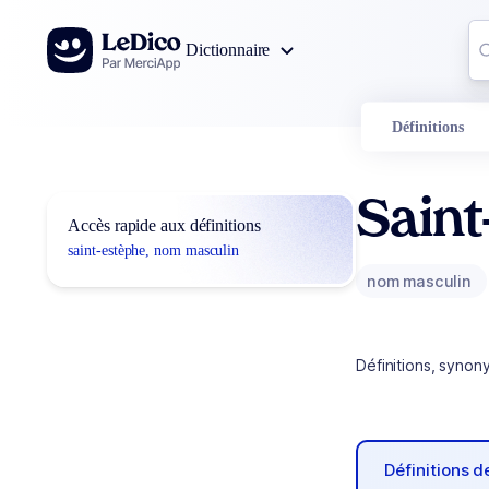
Aller au contenu
Co
Dictionnaire
0
r
Définitions
Sain
Accès rapide aux définitions
saint-estèphe, nom masculin
nom masculin
Définitions, synon
Définitions 