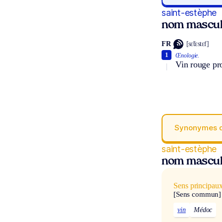
saint-estèphe
nom mascul
FR
[sɛ̃tɛstɛf]
1
Œnologie.
Vin rouge pr
Synonymes 
saint-estèphe
nom mascul
Sens principau
[Sens commun]
vin
Médoc