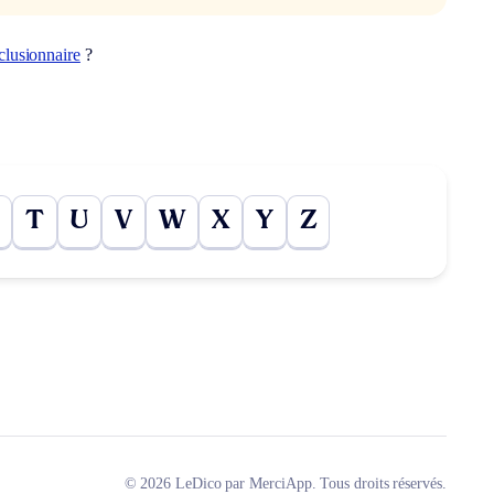
clusionnaire
?
T
U
V
W
X
Y
Z
© 2026 LeDico par MerciApp. Tous droits réservés.