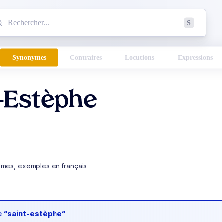
mmencez à chercher un mot dans le dictionnaire :
S
esults found.
Synonymes
Contraires
Locutions
Expressions
t-Estèphe
ymes, exemples en français
de
“saint-estèphe“