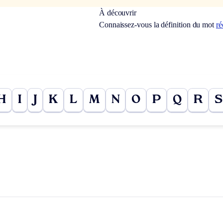
À découvrir
Connaissez-vous la définition du mot
ré
H
I
J
K
L
M
N
O
P
Q
R
S