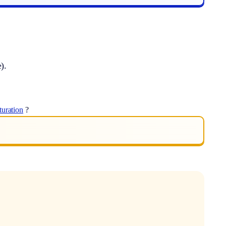
).
turation
?