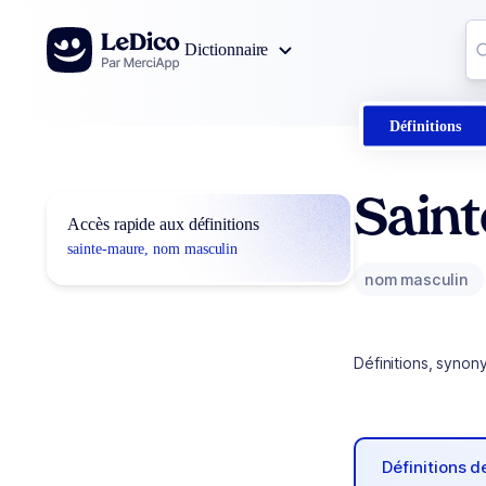
Aller au contenu
Co
Dictionnaire
0
r
Définitions
Sain
Accès rapide aux définitions
sainte-maure, nom masculin
nom masculin
Définitions, synon
Définitions 