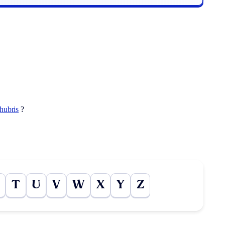
hubris
?
T
U
V
W
X
Y
Z