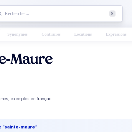
mmencez à chercher un mot dans le dictionnaire :
S
esults found.
Synonymes
Contraires
Locutions
Expressions
te-Maure
ymes, exemples en français
de
“sainte-maure“