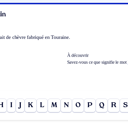
in
it de chèvre fabriqué en Touraine.
À découvrir
Savez-vous ce que signifie le mot
H
I
J
K
L
M
N
O
P
Q
R
S