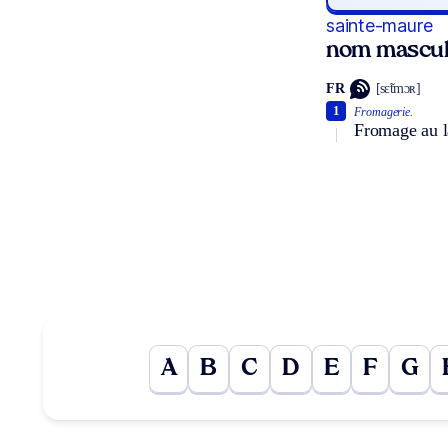
sainte-maure
nom mascul
FR
[sɛ̃tmɔʀ]
1
Fromagerie.
Fromage au la
A
B
C
D
E
F
G