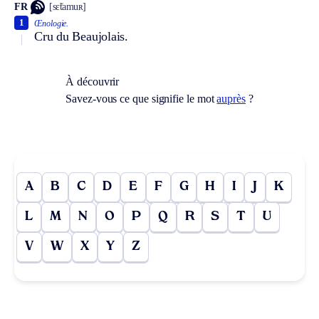
FR
[sɛ̃tamuʀ]
1
Œnologie.
Cru du Beaujolais.
À découvrir
Savez-vous ce que signifie le mot
auprès
?
A
B
C
D
E
F
G
H
I
J
K
L
M
N
O
P
Q
R
S
T
U
V
W
X
Y
Z