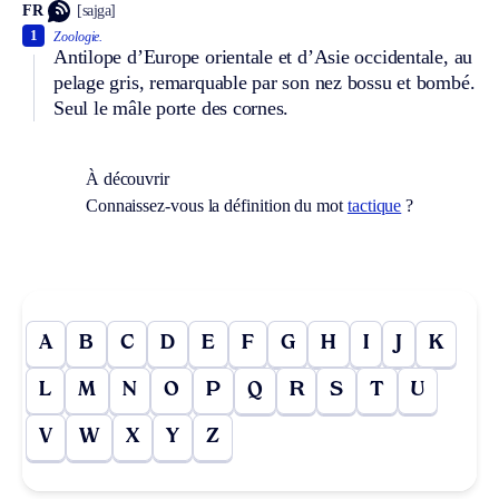
FR
[sajga]
1
Zoologie.
Antilope d’Europe orientale et d’Asie occidentale, au
pelage gris, remarquable par son nez bossu et bombé.
Seul le mâle porte des cornes.
À découvrir
Connaissez-vous la définition du mot
tactique
?
A
B
C
D
E
F
G
H
I
J
K
L
M
N
O
P
Q
R
S
T
U
V
W
X
Y
Z