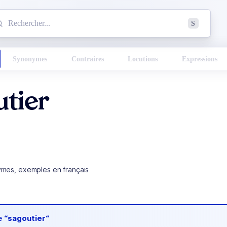
mmencez à chercher un mot dans le dictionnaire :
S
esults found.
Synonymes
Contraires
Locutions
Expressions
utier
ymes, exemples en français
de
“sagoutier“