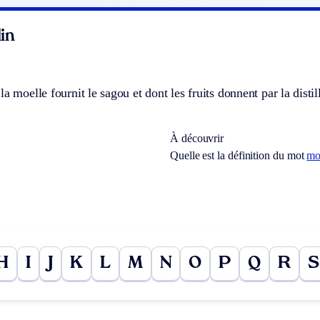
in
la moelle fournit le sagou et dont les fruits donnent par la distil
À découvrir
Quelle est la définition du mot
mo
H
I
J
K
L
M
N
O
P
Q
R
S