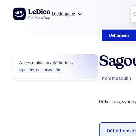
Aller au contenu
Co
Dictionnaire
0
r
Définitions
Sago
Accès rapide aux définitions
sagoutier, nom masculin
nom masculin
Définitions, synon
Définitions 