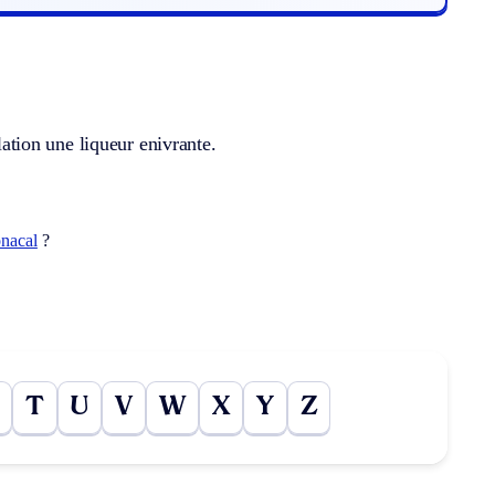
lation une liqueur enivrante.
nacal
?
T
U
V
W
X
Y
Z