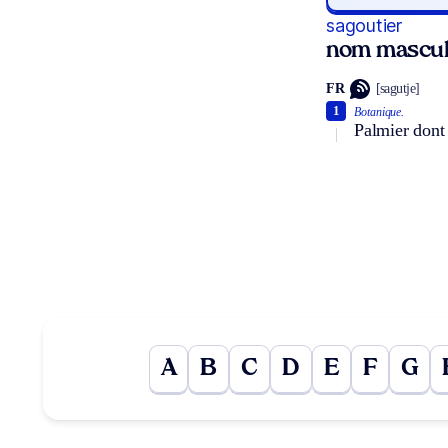
sagoutier
nom mascul
FR
[sagutje]
1
Botanique.
Palmier dont 
A
B
C
D
E
F
G