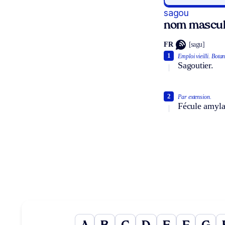
sagou
nom mascul
FR
[sagu]
1
Emploi vieilli.
Botan
Sagoutier.
2
Par extension.
Fécule amylac