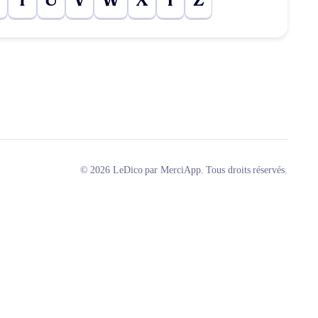
T
U
V
W
X
Y
Z
© 2026 LeDico par MerciApp. Tous droits réservés.