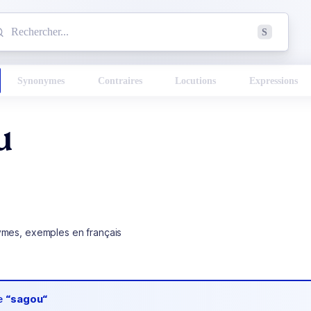
mmencez à chercher un mot dans le dictionnaire :
S
esults found.
Synonymes
Contraires
Locutions
Expressions
u
ymes, exemples en français
de
“sagou“