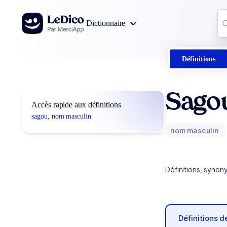
Aller au contenu
Co
Dictionnaire
0
r
Définitions
Sago
Accès rapide aux définitions
sagou, nom masculin
nom masculin
Définitions, synon
Définitions 