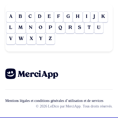
A
B
C
D
E
F
G
H
I
J
K
L
M
N
O
P
Q
R
S
T
U
V
W
X
Y
Z
Mentions légales et conditions générales d’utilisation et de services
© 2026 LeDico par MerciApp. Tous droits réservés.