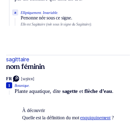
a
Elliptiquement.
Invariable.
Personne née sous ce signe.
Elle est Sagittaire (née sous le signe du Sagittaire).
sagittaire
nom féminin
FR
[saʒitɛʀ]
1
Botanique.
Plante aquatique, dite
sagette
et
flèche d’eau
.
À découvrir
Quelle est la définition du mot
enquiquinement
?