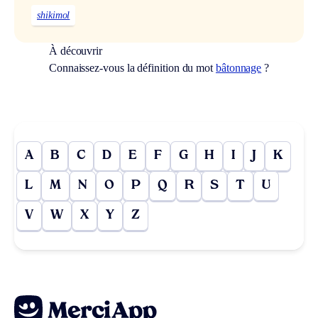
shikimol
À découvrir
Connaissez-vous la définition du mot
bâtonnage
?
A
B
C
D
E
F
G
H
I
J
K
L
M
N
O
P
Q
R
S
T
U
V
W
X
Y
Z