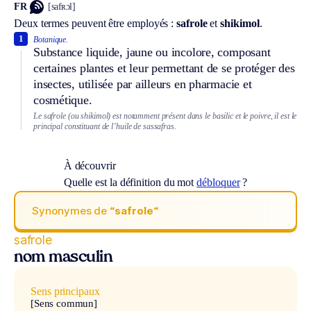
FR
[safʀɔl]
Deux termes peuvent être employés :
safrole
et
shikimol
.
1
Botanique.
Substance liquide, jaune ou incolore, composant
certaines plantes et leur permettant de se protéger des
insectes, utilisée par ailleurs en pharmacie et
cosmétique.
Le safrole (ou shikimol) est notamment présent dans le basilic et le poivre, il est le
principal constituant de l’huile de sassafras.
À découvrir
Quelle est la définition du mot
débloquer
?
Synonymes de
“safrole“
safrole
nom masculin
Sens principaux
[Sens commun]