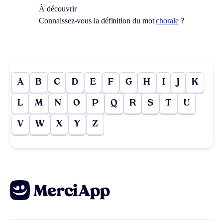
À découvrir
Connaissez-vous la définition du mot
chorale
?
A
B
C
D
E
F
G
H
I
J
K
L
M
N
O
P
Q
R
S
T
U
V
W
X
Y
Z