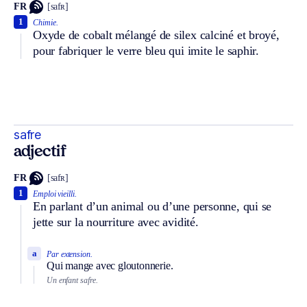
FR
[safʀ]
1
Chimie.
Oxyde de cobalt mélangé de silex calciné et broyé,
pour fabriquer le verre bleu qui imite le saphir.
safre
adjectif
FR
[safʀ]
1
Emploi vieilli.
En parlant d’un animal ou d’une personne, qui se
jette sur la nourriture avec avidité.
a
Par extension.
Qui mange avec gloutonnerie.
Un enfant safre.