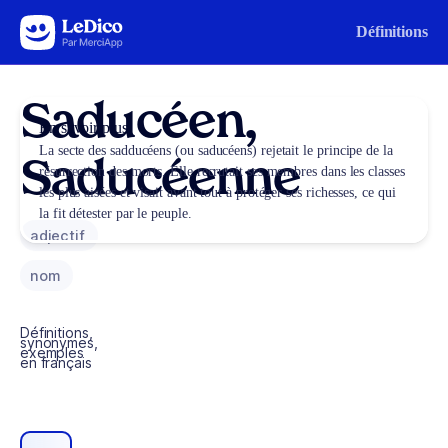
Aller au contenu
Définitions
Saducéen,
En savoir plus
La secte des sadducéens (ou saducéens) rejetait le principe de la
Saducéenne
résurrection des morts. Elle recrutait ses membres dans les classes
les plus aisées et visait avant tout à protéger ses richesses, ce qui
la fit détester par le peuple.
adjectif
nom
Définitions,
synonymes,
exemples
en français