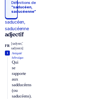
Définitions de
“saducéen,
saducéenne“
saducéen,
saducéenne
adjectif
[sadyseɛ̃,
FR
sadyseɛn]
1
Antiquité
hébraïque.
Qui
se
rapporte
aux
sadducéens
(ou
saducéens).