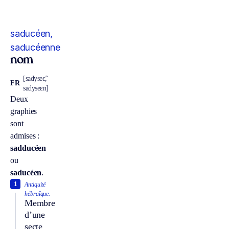
saducéen,
saducéenne
nom
[sadyseɛ̃,
FR
sadyseɛn]
Deux
graphies
sont
admises :
sadducéen
ou
saducéen
.
1
Antiquité
hébraïque.
Membre
d’une
secte