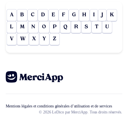
A
B
C
D
E
F
G
H
I
J
K
L
M
N
O
P
Q
R
S
T
U
V
W
X
Y
Z
Mentions légales et conditions générales d’utilisation et de services
© 2026 LeDico par MerciApp. Tous droits réservés.