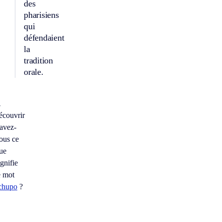
des
pharisiens
qui
défendaient
la
tradition
orale.
À
écouvrir
avez-
ous ce
ue
ignifie
e mot
chupo
?