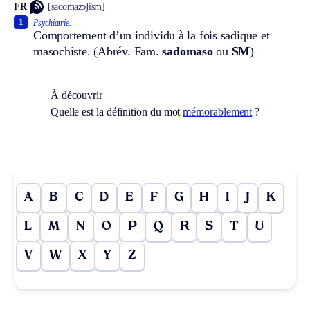
FR
[sadomazɔʃism]
1
Psychiatrie.
Comportement d’un individu à la fois sadique et
masochiste. (
Abrév.
Fam.
sadomaso
ou
SM
)
À découvrir
Quelle est la définition du mot
mémorablement
?
A
B
C
D
E
F
G
H
I
J
K
L
M
N
O
P
Q
R
S
T
U
V
W
X
Y
Z