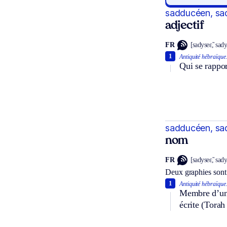
sadducéen, s
adjectif
FR
[sadyseɛ̃, sad
1
Antiquité hébraïque
Qui se rappo
sadducéen, s
nom
FR
[sadyseɛ̃, sad
Deux graphies sont
1
Antiquité hébraïque
Membre d’une 
écrite (Torah