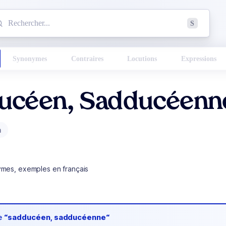
mmencez à chercher un mot dans le dictionnaire :
S
esults found.
Synonymes
Contraires
Locutions
Expressions
ucéen, Sadducéenn
m
ymes, exemples en français
de
“sadducéen, sadducéenne“