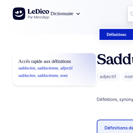
Aller au contenu
Co
Dictionnaire
0
r
Définitions
Sadd
Accès rapide aux définitions
sadducéen, sadducéenne, adjectif
sadducéen, sadducéenne, nom
adjectif
no
Définitions, synon
Définitions 