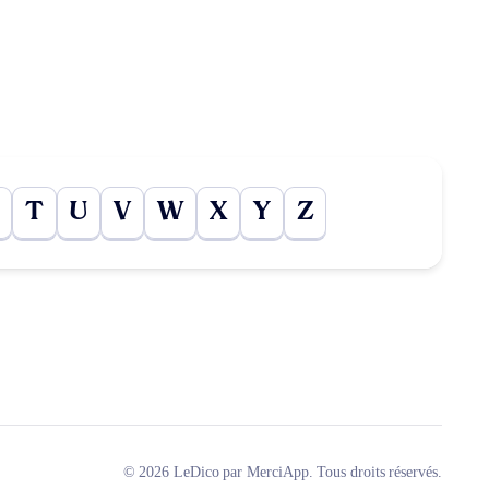
T
U
V
W
X
Y
Z
© 2026 LeDico par MerciApp. Tous droits réservés.