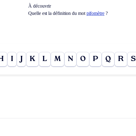
À découvrir
Quelle est la définition du mot
pifomètre
?
H
I
J
K
L
M
N
O
P
Q
R
S