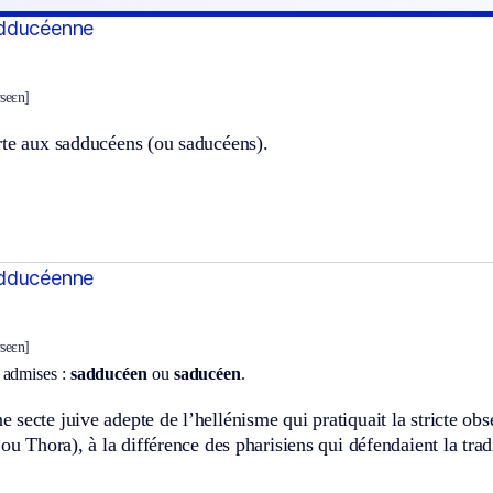
adducéenne
yseɛn]
.
rte aux sadducéens (ou saducéens).
adducéenne
yseɛn]
 admises :
sadducéen
ou
saducéen
.
.
secte juive adepte de l’hellénisme qui pratiquait la stricte obs
 ou Thora), à la différence des pharisiens qui défendaient la trad