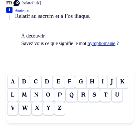
FR
[sakʀoiljak]
1
Anatomie.
Relatif au sacrum et à l’os iliaque.
À découvrir
Savez-vous ce que signifie le mot
nymphomanie
?
A
B
C
D
E
F
G
H
I
J
K
L
M
N
O
P
Q
R
S
T
U
V
W
X
Y
Z