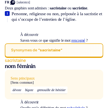
FR
[sakʀistɛn]
Deux graphies sont admises :
sacristaine
ou
sacristine
.
Personne, religieuse ou non, préposée à la sacristie et
1
qui s’occupe de l’entretien de l’église.
À découvrir
Savez-vous ce que signifie le mot
rencogné
?
Synonymes de
“sacristaine“
sacristaine
nom féminin
Sens principaux
[Sens commun]
dévote
bigote
grenouille de bénitier
À découvrir
Quelle est la définition du mot
polycéphale
?