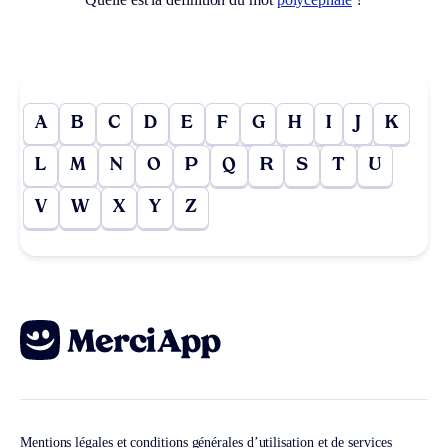
A
B
C
D
E
F
G
H
I
J
K
L
M
N
O
P
Q
R
S
T
U
V
W
X
Y
Z
Mentions légales et conditions générales d’utilisation et de services