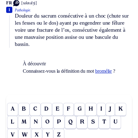
FR
[sakʀalʒi]
1
Pathologie.
Douleur du sacrum consécutive à un choc (chute sur
les fesses ou le dos) ayant pu engendrer une fêlure
voire une fracture de l’os, consécutive également à
une mauvaise position assise ou une bascule du
bassin.
À découvrir
Connaissez-vous la définition du mot
bromélie
?
A
B
C
D
E
F
G
H
I
J
K
L
M
N
O
P
Q
R
S
T
U
V
W
X
Y
Z