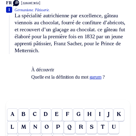
FR
[zaʀəʀtɔʀtə]
1
Germanisme.
Pâtisserie.
La spécialité autrichienne par excellence, gâteau
viennois au chocolat, fourré de confiture d’abricots,
et recouvert d’un glaçage au chocolat. ce gâteau fut
élaboré pour la première fois en 1832 par un jeune
apprenti pâtissier, Franz Sacher, pour le Prince de
Metternich.
À découvrir
Quelle est la définition du mot
garum
?
A
B
C
D
E
F
G
H
I
J
K
L
M
N
O
P
Q
R
S
T
U