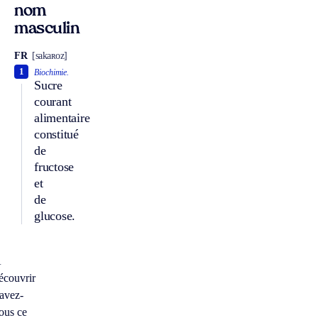
nom
masculin
FR
[sakaʀoz]
1
Biochimie.
Sucre
courant
alimentaire
constitué
de
fructose
et
de
glucose.
À
écouvrir
avez-
ous ce