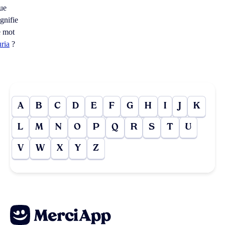
ue
ignifie
e mot
uria
?
A
B
C
D
E
F
G
H
I
J
K
L
M
N
O
P
Q
R
S
T
U
V
W
X
Y
Z