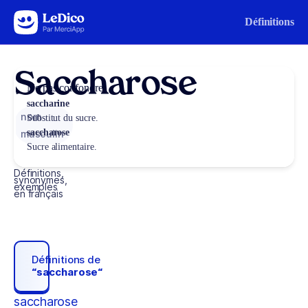
Aller au contenu
Définitions
Saccharose
Ne pas confondre
saccharine
nom
Substitut du sucre.
saccharose
masculin
Sucre alimentaire.
Définitions,
synonymes,
exemples
en français
Définitions de
“saccharose“
saccharose