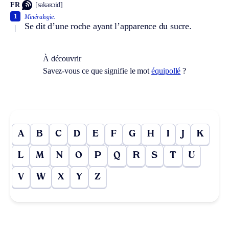
FR
[sakaʀɔid]
1
Minéralogie.
Se dit d’une roche ayant l’apparence du sucre.
À découvrir
Savez-vous ce que signifie le mot
équipollé
?
A
B
C
D
E
F
G
H
I
J
K
L
M
N
O
P
Q
R
S
T
U
V
W
X
Y
Z