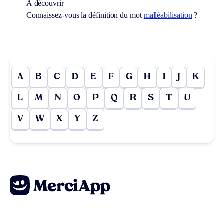
À découvrir
Connaissez-vous la définition du mot
malléabilisation
?
A
B
C
D
E
F
G
H
I
J
K
L
M
N
O
P
Q
R
S
T
U
V
W
X
Y
Z