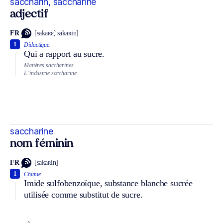
saccharin, saccharine
adjectif
FR
[sakaʀɛ̃, sakaʀin]
1
Didactique.
Qui a rapport au sucre.
Matières saccharines.
L’industrie saccharine.
saccharine
nom féminin
FR
[sakaʀin]
1
Chimie.
Imide sulfobenzoïque, substance blanche sucrée
utilisée comme substitut de sucre.