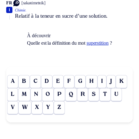
FR
[sakaʀimetʀik]
1
Chimie.
Relatif à la teneur en sucre d’une solution.
À découvrir
Quelle est la définition du mot
superstition
?
A
B
C
D
E
F
G
H
I
J
K
L
M
N
O
P
Q
R
S
T
U
V
W
X
Y
Z