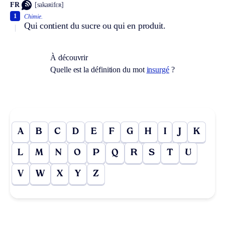
FR
[sakaʀifɛʀ]
1
Chimie.
Qui contient du sucre ou qui en produit.
À découvrir
Quelle est la définition du mot
insurgé
?
A
B
C
D
E
F
G
H
I
J
K
L
M
N
O
P
Q
R
S
T
U
V
W
X
Y
Z