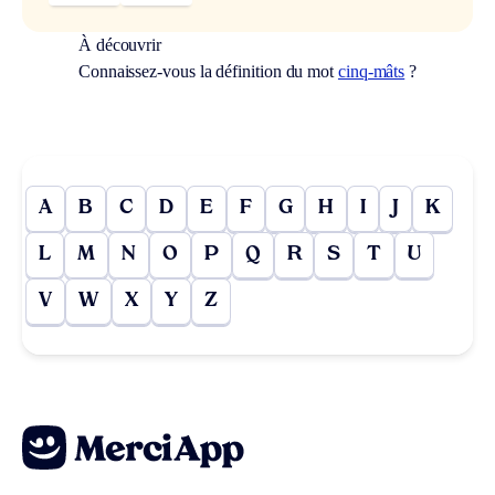
À découvrir
Connaissez-vous la définition du mot
cinq-mâts
?
A
B
C
D
E
F
G
H
I
J
K
L
M
N
O
P
Q
R
S
T
U
V
W
X
Y
Z