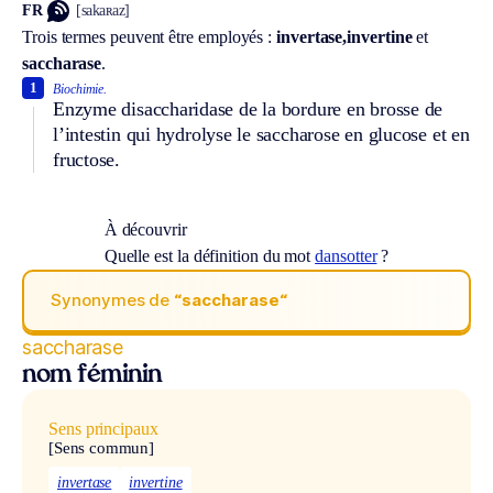
FR
[sakaʀaz]
Trois termes peuvent être employés :
invertase,
invertine
et
saccharase
.
1
Biochimie.
Enzyme disaccharidase de la bordure en brosse de
l’intestin qui hydrolyse le saccharose en glucose et en
fructose.
À découvrir
Quelle est la définition du mot
dansotter
?
Synonymes de
“saccharase“
saccharase
nom féminin
Sens principaux
[Sens commun]
invertase
invertine