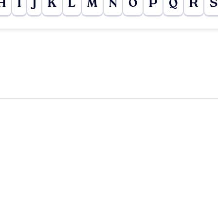
H
I
J
K
L
M
N
O
P
Q
R
S