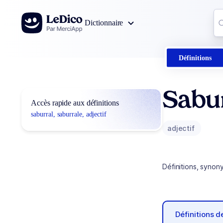
Aller au contenu
Co
Dictionnaire
0
r
Définitions
Sabur
Accès rapide aux définitions
saburral, saburrale, adjectif
adjectif
Définitions, synon
Définitions 