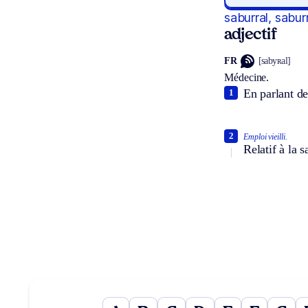
saburral, sabur
adjectif
FR
[sabyʀal]
Médecine.
En parlant de
1
2
Emploi vieilli.
Relatif à la s