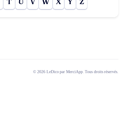
T
U
V
W
X
Y
Z
© 2026 LeDico par MerciApp. Tous droits réservés.