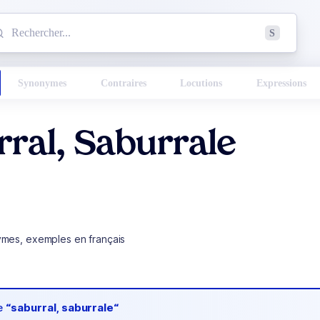
mmencez à chercher un mot dans le dictionnaire :
S
esults found.
Synonymes
Contraires
Locutions
Expressions
ral, Saburrale
ymes, exemples en français
de
“saburral, saburrale“