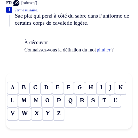
FR
[sabʀətaʃ]
1
Terme militaire.
Sac plat qui pend à côté du sabre dans l’uniforme de
certains corps de cavalerie légère.
À découvrir
Connaissez-vous la définition du mot
pilulier
?
A
B
C
D
E
F
G
H
I
J
K
L
M
N
O
P
Q
R
S
T
U
V
W
X
Y
Z