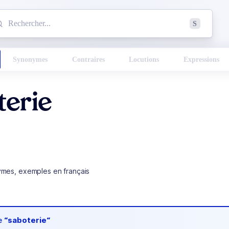
mmencez à chercher un mot dans le dictionnaire :
S
esults found.
Synonymes
Contraires
Locutions
Expressions
terie
ymes, exemples en français
de
“saboterie“