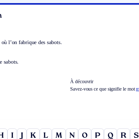
n
e où l’on fabrique des sabots.
e sabots.
À découvrir
Savez-vous ce que signifie le mot
m
H
I
J
K
L
M
N
O
P
Q
R
S