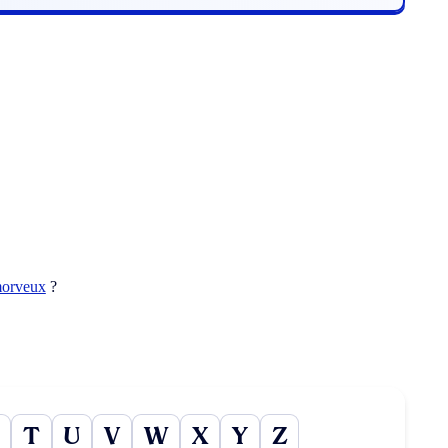
orveux
?
T
U
V
W
X
Y
Z