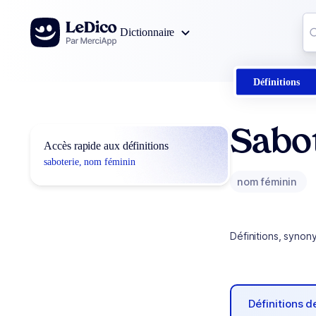
Aller au contenu
Co
Dictionnaire
0
r
Définitions
Sabo
Accès rapide aux définitions
saboterie, nom féminin
nom féminin
Définitions, synon
Définitions 