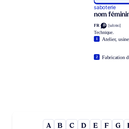
saboterie
nom fémini
FR
[sabɔtʀi]
Technique.
Atelier, usin
1
Fabrication d
2
A
B
C
D
E
F
G