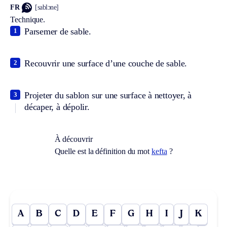
FR
[sablɔne]
Technique.
Parsemer de sable.
1
Recouvrir une surface d’une couche de sable.
2
Projeter du sablon sur une surface à nettoyer, à
3
décaper, à dépolir.
À découvrir
Quelle est la définition du mot
kefta
?
A
B
C
D
E
F
G
H
I
J
K