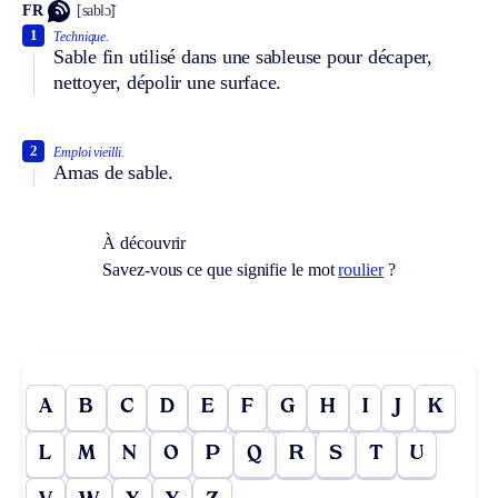
FR
[sablɔ̃]
1
Technique.
Sable fin utilisé dans une sableuse pour décaper,
nettoyer, dépolir une surface.
2
Emploi vieilli.
Amas de sable.
À découvrir
Savez-vous ce que signifie le mot
roulier
?
A
B
C
D
E
F
G
H
I
J
K
L
M
N
O
P
Q
R
S
T
U