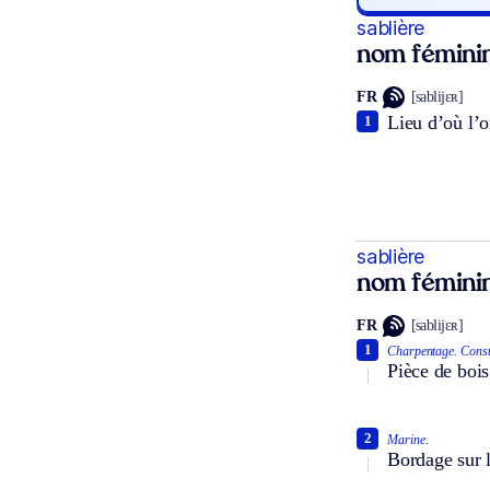
sablière
nom fémini
FR
[sablijɛʀ]
Lieu d’où l’o
1
sablière
nom fémini
FR
[sablijɛʀ]
1
Charpentage.
Const
Pièce de bois
2
Marine.
Bordage sur l