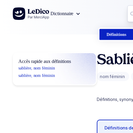
Aller au contenu
Co
Dictionnaire
0
r
Définitions
Sabli
Accès rapide aux définitions
sablière, nom féminin
sablière, nom féminin
nom féminin
Définitions, synon
Définitions 