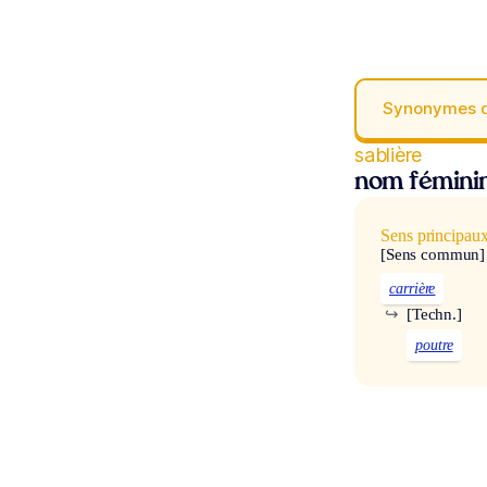
Synonymes 
sablière
nom fémini
Sens principau
[Sens commun]
carrière
↪
[Techn.]
poutre