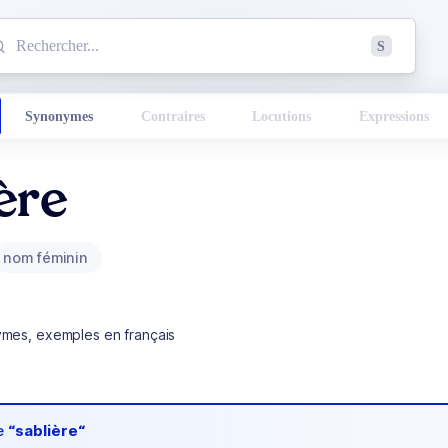
mmencez à chercher un mot dans le dictionnaire :
S
esults found.
Synonymes
Contraires
Locutions
Expressions
ère
nom féminin
ymes, exemples en français
de
“sablière“