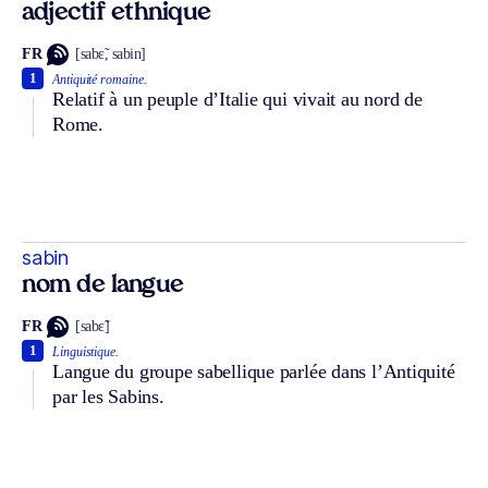
adjectif ethnique
FR
[sabɛ̃, sabin]
1
Antiquité romaine.
Relatif à un peuple d’Italie qui vivait au nord de
Rome.
sabin
nom de langue
FR
[sabɛ̃]
1
Linguistique.
Langue du groupe sabellique parlée dans l’Antiquité
par les Sabins.