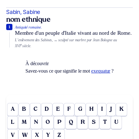
Sabin, Sabine
nom ethnique
1
Antiquité romaine.
Membre d'un peuple d'Italie vivant au nord de Rome.
L’enlèvement des Sabines,
→ sculpté sur marbre par Jean Bologne au
e
XVI
siècle.
À découvrir
Savez-vous ce que signifie le mot
exequatur
?
A
B
C
D
E
F
G
H
I
J
K
L
M
N
O
P
Q
R
S
T
U
V
W
X
Y
Z