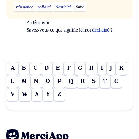
résistance
solidité
élasticité
force
À découvrir
Savez-vous ce que signifie le mot
déchaîné
?
A
B
C
D
E
F
G
H
I
J
K
L
M
N
O
P
Q
R
S
T
U
V
W
X
Y
Z