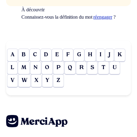
À découvrir
Connaissez-vous la définition du mot
réengager
?
A
B
C
D
E
F
G
H
I
J
K
L
M
N
O
P
Q
R
S
T
U
V
W
X
Y
Z