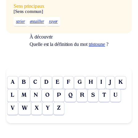
Sens principaux
[Sens commun]
strier
entailler
rayer
À découvrir
Quelle est la définition du mot
tristoune
?
A
B
C
D
E
F
G
H
I
J
K
L
M
N
O
P
Q
R
S
T
U
V
W
X
Y
Z