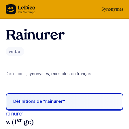
Aller au contenu
Synonymes
Rainurer
verbe
Définitions, synonymes, exemples en français
Définitions de
“rainurer“
rainurer
er
v. (1
gr.)