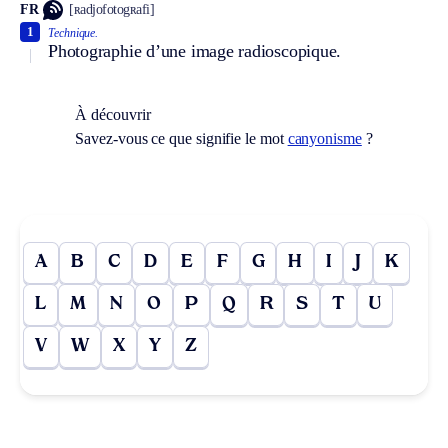
FR
[ʀadjofotogʀafi]
1
Technique.
Photographie d’une image radioscopique.
À découvrir
Savez-vous ce que signifie le mot
canyonisme
?
A
B
C
D
E
F
G
H
I
J
K
L
M
N
O
P
Q
R
S
T
U
V
W
X
Y
Z