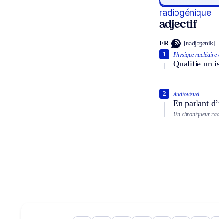
radiogénique
adjectif
FR
[ʀadjoʒenik]
1
Physique nucléaire 
Qualifie un i
2
Audiovisuel.
En parlant d’
Un chroniqueur rad