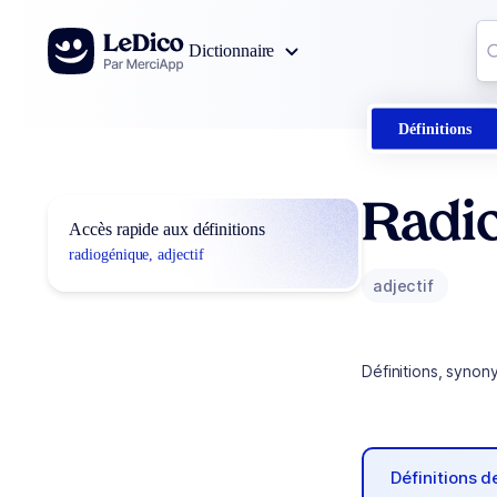
Aller au contenu
Co
Dictionnaire
0
r
Définitions
Radi
Accès rapide aux définitions
radiogénique, adjectif
adjectif
Définitions, synon
Définitions 