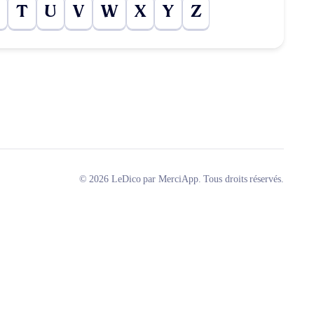
T
U
V
W
X
Y
Z
© 2026 LeDico par MerciApp. Tous droits réservés.