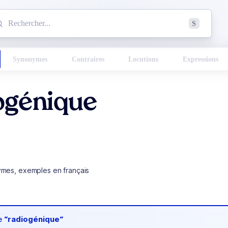
mmencez à chercher un mot dans le dictionnaire :
S
esults found.
Synonymes
Contraires
Locutions
Expressions
ogénique
ymes, exemples en français
de
“radiogénique“