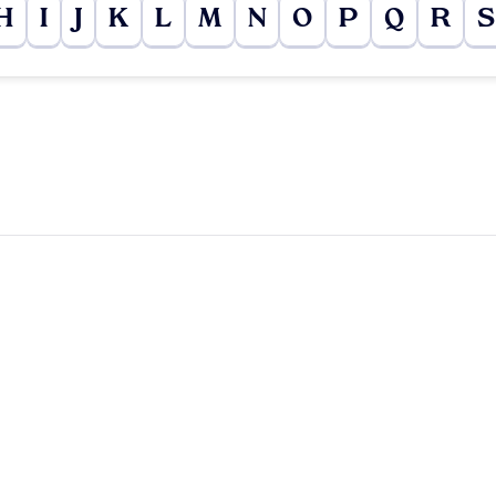
H
I
J
K
L
M
N
O
P
Q
R
S