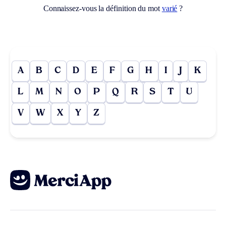
Connaissez-vous la définition du mot
varié
?
A
B
C
D
E
F
G
H
I
J
K
L
M
N
O
P
Q
R
S
T
U
V
W
X
Y
Z