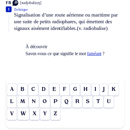
FR
[ʀadjobalizaʒ]
1
Technique.
Signalisation d’une route aérienne ou maritime par
une suite de petits radiophares, qui émettent des
signaux aisément identifiables.
(v. radiobalise)
À découvrir
Savez-vous ce que signifie le mot
fainéant
?
A
B
C
D
E
F
G
H
I
J
K
L
M
N
O
P
Q
R
S
T
U
V
W
X
Y
Z