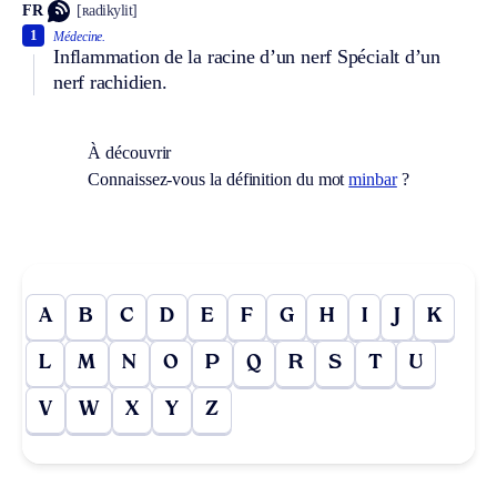
FR
[ʀadikylit]
1
Médecine.
Inflammation de la racine d’un nerf
Spécialt
d’un
nerf rachidien.
À découvrir
Connaissez-vous la définition du mot
minbar
?
A
B
C
D
E
F
G
H
I
J
K
L
M
N
O
P
Q
R
S
T
U
V
W
X
Y
Z