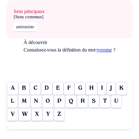
Sens principaux
[Sens commun]
antiraciste
À découvrir
Connaissez-vous la définition du mot
tyrosine
?
A
B
C
D
E
F
G
H
I
J
K
L
M
N
O
P
Q
R
S
T
U
V
W
X
Y
Z