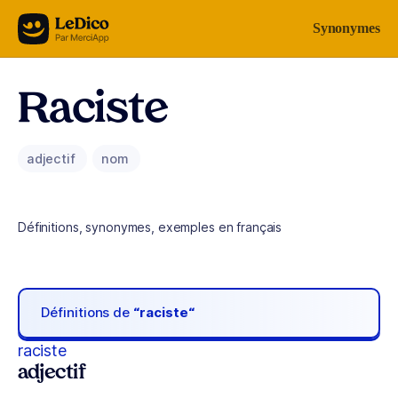
Aller au contenu
Synonymes
Raciste
adjectif
nom
Définitions, synonymes, exemples en français
Définitions de
“raciste“
raciste
adjectif