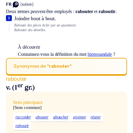
FR
[ʀabute]
Deux termes peuvent être employés :
rabouter
et
raboutir
.
Joindre bout à bout.
1
Raboutir des pièces de fer par un ajustement.
Rabouter des dentelles.
À découvrir
Connaissez-vous la définition du mot
hipposandale
?
Synonymes de
“rabouter“
rabouter
er
v. (1
gr.)
Sens principaux
[Sens commun]
raccorder
abouter
aboucher
ajointer
réunir
raboutir