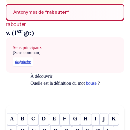
Antonymes de
“rabouter“
rabouter
er
v. (1
gr.)
Sens principaux
[Sens commun]
disjoindre
À découvrir
Quelle est la définition du mot
bouse
?
A
B
C
D
E
F
G
H
I
J
K