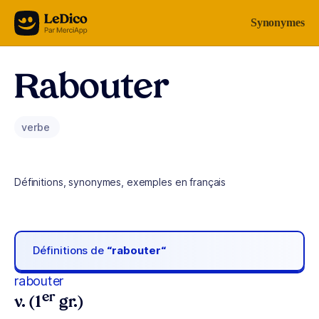
Aller au contenu
Synonymes
Rabouter
verbe
Définitions, synonymes, exemples en français
Définitions de
“rabouter“
rabouter
er
v. (1
gr.)